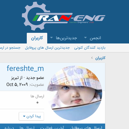
انجمن
جدیدترین‌ها
کاربران
بازدید کنندگان کنونی
جدیدترین ارسال های پروفایل
جستجو در ارس
کاربران
fereshte_m
عضو جدید
·
از
تبریز
عضویت
Oct 5, 2009
ارسال ها
0
پیدا کردن
ارسال های پروفایل
آخرین فعالیت
ارسال ها
درباره