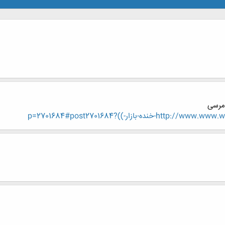
.مرسی
ازار-))?p=2701684#post2701684