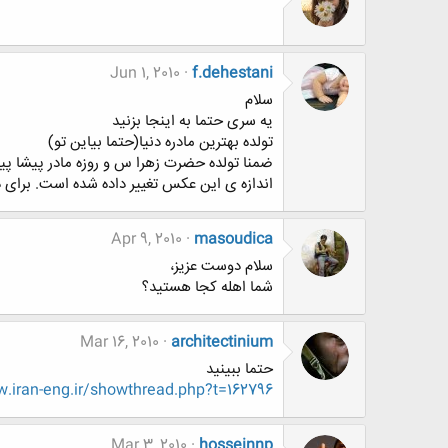
Jun 1, 2010
f.dehestani
سلام
یه سری حتما به اینجا بزنید
تولده بهترین مادره دنیا(حتما بیاین تو)
ضمنا تولده حضرت زهرا س و روزه مادر پیشا پ
اندازه ی اين عكس تغيير داده شده است. برای ديدن كامل عكس 
Apr 9, 2010
masoudica
سلام دوست عزیز،
شما اهله کجا هستید؟
Mar 16, 2010
architectinium
حتما ببینید
iran-eng.ir/showthread.php?t=162796
Mar 3, 2010
hosseinnp