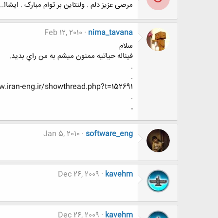
مرصی عزیز دلم . ولنتاین بر توام مبارک . ایش
Feb 12, 2010
nima_tavana
سلام
فيناله حياتيه ممنون ميشم به من راي بديد.
.
.
.iran-eng.ir/showthread.php?t=152691
.
.
Jan 5, 2010
software_eng
Dec 26, 2009
kavehm
Dec 26, 2009
kavehm