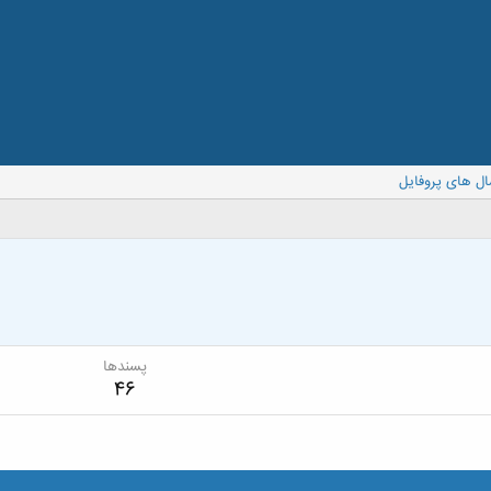
ال های پروفایل
پسندها
46