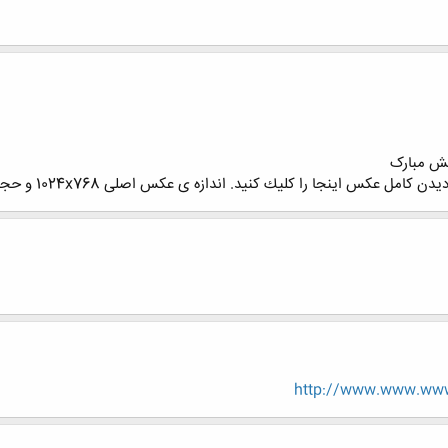
یش مبارک
اينجا را كليك كنيد. اندازه ی عكس اصلی 1024x768 و حجم آن 469KB است.[IMG]
http://www.www.www.