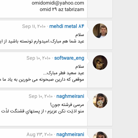
omidomidi@yahoo.com
omid 29 az tabrizam
Sep 11, 2010
mehdi metal 84
سلام
عید شما هم مبارک.امیدوارم تونسته باشید از ای
Sep 10, 2010
software_eng
سلام
عید سعید فطر مبارک...
موقعی که دارین صبحونه می خورین به یاد ما ه
Sep 10, 2010
naghmeirani
مرسی فرشته جون!
منو اذیّت نکن عزیزم ؛ از پستهایِ قشنگت لذّت
Aug 23, 2010
naghmeirani