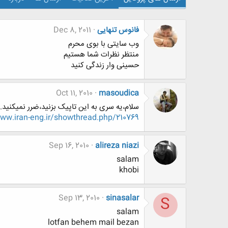
فانوس تنهایی
Dec 8, 2011
وب سایتی با بوی محرم
منتظر نظرات شما هستیم
حسینی وار زندگی کنید
Oct 11, 2010
masoudica
سلام،یه سری به این تاپیک بزنید،ضرر نمیکنید
http://www.www.www.iran-eng.ir/showthread.php/210769-خنده-ب
Sep 16, 2010
alireza niazi
salam
khobi
Sep 13, 2010
sinasalar
S
salam
lotfan behem mail bezan