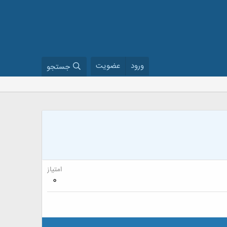
ورود
عضویت
جستجو
امتیاز
0