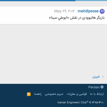
May 26, 2012
mehdipesse
M
بازیگر هالیوودی در نقش «ابوعلي سينا»
کاربران
Persian
ارتباط با ما
قوانین و مقرّرات
حریم خصوصی
راهنما
R
S
S
®
Iranian Engineers' Club
© 1385-1401.