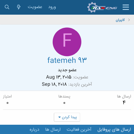
ورود
عضویت
کاربران
F
fatemeh 93
عضو جدید
عضویت
Aug 13, 2015
آخرین بازدید
Sep 18, 2018
ارسال ها
پسندها
امتیاز
0
0
4
پیدا کردن
ارسال های پروفایل
آخرین فعالیت
ارسال ها
درباره