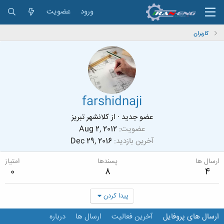
ورود
عضویت
کاربران
farshidnaji
عضو جدید
·
از
کلانشهر تبریز
عضویت
Aug 2, 2012
آخرین بازدید
Dec 29, 2016
ارسال ها
پسندها
امتیاز
0
8
4
پیدا کردن
ارسال های پروفایل
آخرین فعالیت
ارسال ها
درباره