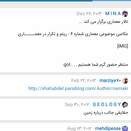
Dec 27, 2013
M I N A
تالار معماری برگزار می کند ...
عکاسی موضوعی معماری شماره 6 - ریتم و تکرار در معمــــــاری
[IMG]
منتظر حضور گرم شما هستیم . . .:gol:
Feb 22, 2013
marziye70
http://shahabdel.parsiblog.com/Author/namaki
Sep 30, 2012
G E O L O G Y
حقایقی جالب درباره زمین
Aug 13, 2012
mehdipesse
M