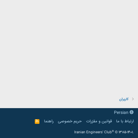
کاربران
Persian
ارتباط با ما
قوانین و مقرّرات
حریم خصوصی
راهنما
R
S
S
®
Iranian Engineers' Club
© 1385-1401.