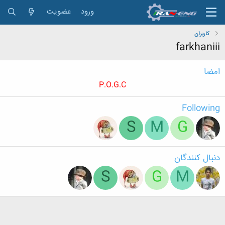
ورود
عضویت
کاربران
farkhaniii
امضا
P.O.G.C
Following
S
M
G
دنبال کنندگان
S
G
M