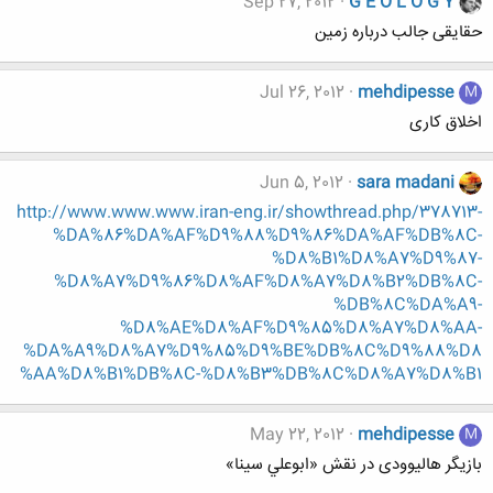
Sep 27, 2012
G E O L O G Y
حقایقی جالب درباره زمین
Jul 26, 2012
mehdipesse
M
اخلاق کاری
Jun 5, 2012
sara madani
http://www.www.www.iran-eng.ir/showthread.php/378713-
%DA%86%DA%AF%D9%88%D9%86%DA%AF%DB%8C-
%D8%B1%D8%A7%D9%87-
%D8%A7%D9%86%D8%AF%D8%A7%D8%B2%DB%8C-
%DB%8C%DA%A9-
%D8%AE%D8%AF%D9%85%D8%A7%D8%AA-
%DA%A9%D8%A7%D9%85%D9%BE%DB%8C%D9%88%D8
%AA%D8%B1%DB%8C-%D8%B3%DB%8C%D8%A7%D8%B1
May 22, 2012
mehdipesse
M
بازیگر هالیوودی در نقش «ابوعلي سينا»