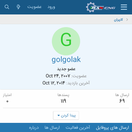
ورود
عضویت
کاربران
G
golgolak
عضو جدید
عضویت
Oct 24, 2007
آخرین بازدید
Oct 12, 2014
ارسال ها
پسندها
امتیاز
0
119
69
پیدا کردن
ارسال های پروفایل
آخرین فعالیت
ارسال ها
درباره