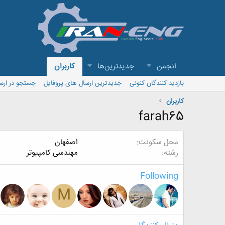
انجمن
جدیدترین‌ها
کاربران
بازدید کنندگان کنونی
جدیدترین ارسال های پروفایل
جستجو در ارس
کاربران
farah65
محل سکونت
اصفهان
رشته
مهندسی کامپیوتر
Following
M