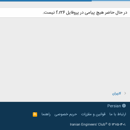
در حال حاضر هیچ پیامی در پروفایل f.r26 نیست.
کاربران
Persian
ارتباط با ما
قوانین و مقرّرات
حریم خصوصی
راهنما
R
S
S
®
Iranian Engineers' Club
© 1385-1401.