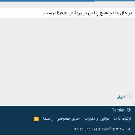
در حال حاضر هیچ پیامی در پروفایل Eyan نیست.
کاربران
Persian
ارتباط با ما
قوانین و مقرّرات
حریم خصوصی
راهنما
R
S
S
®
Iranian Engineers' Club
© 1385-1401.