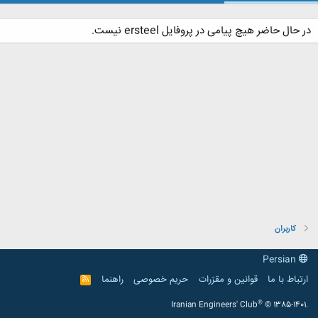
در حال حاضر هیچ پیامی در پروفایل ersteel نیست.
کاربران
Persian
ارتباط با ما
قوانین و مقرّرات
حریم خصوصی
راهنما
R
S
S
®
Iranian Engineers' Club
© 1385-1401.