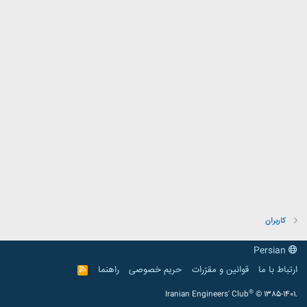
کاربران
Persian
ارتباط با ما
قوانین و مقرّرات
حریم خصوصی
راهنما
R
S
S
®
Iranian Engineers' Club
© 1385-1401.