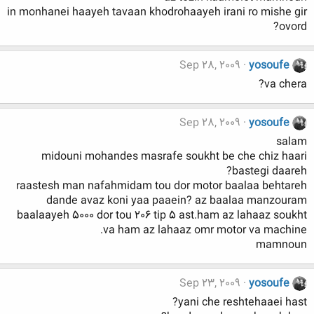
in monhanei haayeh tavaan khodrohaayeh irani ro mishe gir
ovord?
Sep 28, 2009
yosoufe
va chera?
Sep 28, 2009
yosoufe
salam
midouni mohandes masrafe soukht be che chiz haari
bastegi daareh?
raastesh man nafahmidam tou dor motor baalaa behtareh
dande avaz koni yaa paaein? az baalaa manzouram
baalaayeh 5000 dor tou 206 tip 5 ast.ham az lahaaz soukht
va ham az lahaaz omr motor va machine.
mamnoun
Sep 23, 2009
yosoufe
yani che reshtehaaei hast?