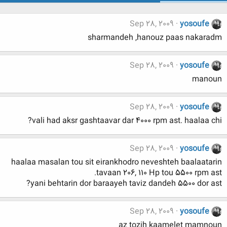
Sep 28, 2009
yosoufe
sharmandeh ,hanouz paas nakaradm
Sep 28, 2009
yosoufe
manoun
Sep 28, 2009
yosoufe
vali had aksr gashtaavar dar 4000 rpm ast. haalaa chi?
Sep 28, 2009
yosoufe
haalaa masalan tou sit eirankhodro neveshteh baalaatarin
tavaan 206, 110 Hp tou 5500 rpm ast.
yani behtarin dor baraayeh taviz dandeh 5500 dor ast?
Sep 28, 2009
yosoufe
az tozih kaamelet mamnoun