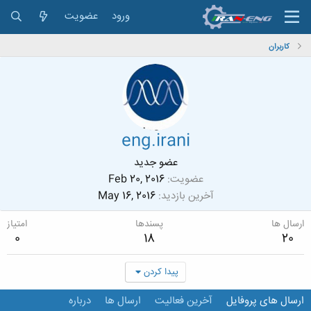
ورود
عضویت
کاربران
eng.irani
عضو جدید
عضویت
Feb 20, 2016
آخرین بازدید
May 16, 2016
ارسال ها
پسندها
امتیاز
0
18
20
پیدا کردن
ارسال های پروفایل
آخرین فعالیت
ارسال ها
درباره