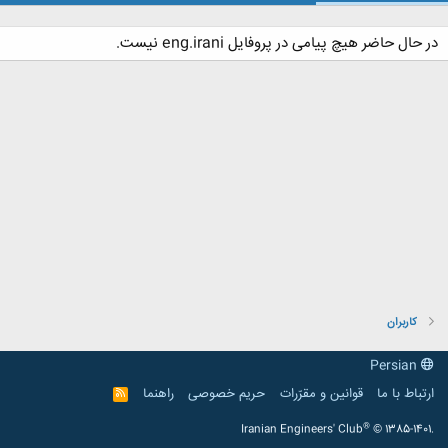
در حال حاضر هیچ پیامی در پروفایل eng.irani نیست.
کاربران
Persian
ارتباط با ما
قوانین و مقرّرات
حریم خصوصی
راهنما
R
S
S
®
Iranian Engineers' Club
© 1385-1401.