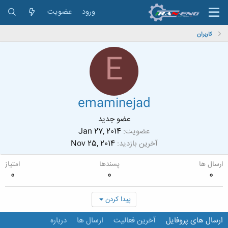
ورود
عضویت
کاربران
E
emaminejad
عضو جدید
عضویت
Jan 27, 2014
آخرین بازدید
Nov 25, 2014
ارسال ها
پسندها
امتیاز
0
0
0
پیدا کردن
ارسال های پروفایل
آخرین فعالیت
ارسال ها
درباره