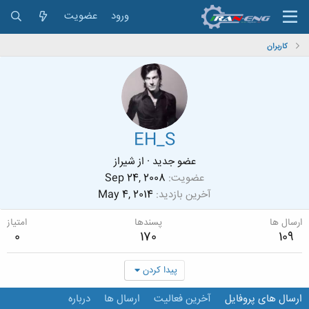
ورود
عضویت
کاربران
EH_S
عضو جدید
·
از
شیراز
عضویت
Sep 24, 2008
آخرین بازدید
May 4, 2014
ارسال ها
پسندها
امتیاز
0
170
109
پیدا کردن
ارسال های پروفایل
آخرین فعالیت
ارسال ها
درباره