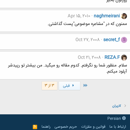
روزتون بخير
Apr 15, 2010
naghmeirani
ممنون که در "مشاعره موضوعی"پست گذاشتی.
Oct 27, 2008
secret_f
S
Oct 21, 2008
REZA.F
سلام. منظور شما رو نگرفتم. کدوم مقاله رو میگید. من بیشتر تو رپیدشر
آپلود میکنم.
اول
3 از 3
قبلی
کاربران
Persian
ارتباط با ما
قوانین و مقرّرات
حریم خصوصی
راهنما
R