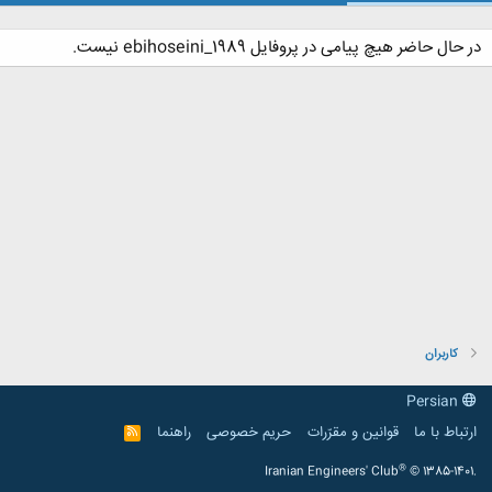
در حال حاضر هیچ پیامی در پروفایل ebihoseini_1989 نیست.
کاربران
Persian
ارتباط با ما
قوانین و مقرّرات
حریم خصوصی
راهنما
R
S
S
®
Iranian Engineers' Club
© 1385-1401.