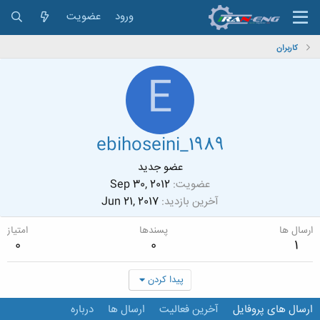
ورود
عضویت
کاربران
E
ebihoseini_1989
عضو جدید
عضویت
Sep 30, 2012
آخرین بازدید
Jun 21, 2017
ارسال ها
پسندها
امتیاز
0
0
1
پیدا کردن
ارسال های پروفایل
آخرین فعالیت
ارسال ها
درباره