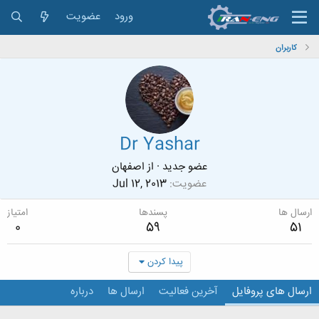
ورود
عضویت
کاربران
Dr Yashar
عضو جدید
·
از
اصفهان
عضویت
Jul 12, 2013
ارسال ها
پسندها
امتیاز
0
59
51
پیدا کردن
ارسال های پروفایل
آخرین فعالیت
ارسال ها
درباره