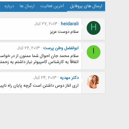
ارسال های پروفایل
آخرین فعالیت
ارسال ها
درباره
Jul 27, 2013
heidarali
H
سلام دوست عزیز
ابولفضل وطن پرست
Jul 26, 2013
ا
سلام محمد جان احوال شما ممنون از در خوا
اتفاقآ یه کارشناس کامپیوتر نیاز داشتم یه زحم
دکتر مهدیه
Jul 24, 2013
اری اغاز دوس داشتن است گرچه پایان راه نا