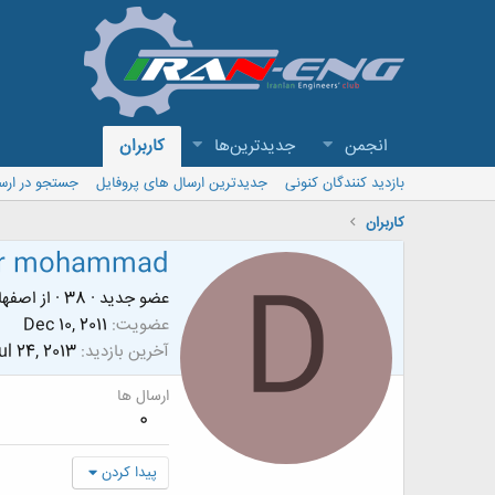
انجمن
جدیدترین‌ها
کاربران
بازدید کنندگان کنونی
جدیدترین ارسال های پروفایل
جستجو در ارس
کاربران
r mohammad
D
عضو جدید
·
38
·
از
اصفها
عضویت
Dec 10, 2011
آخرین بازدید
ul 24, 2013
ارسال ها
0
پیدا کردن