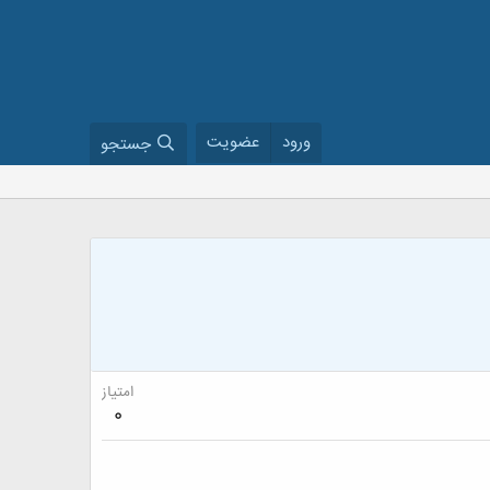
ورود
عضویت
جستجو
امتیاز
0