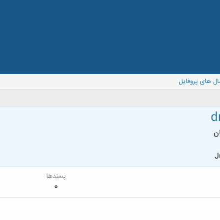
ال های پروفایل
d
ن
J
پسندها
0