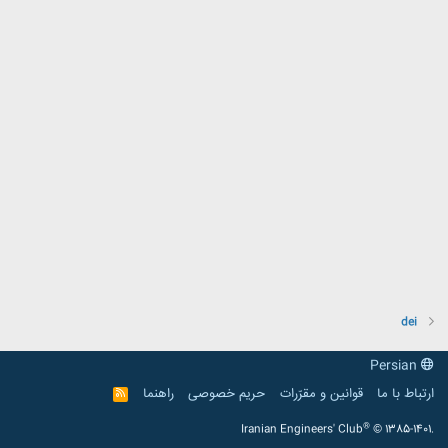
dei
Persian
ارتباط با ما
قوانین و مقرّرات
حریم خصوصی
راهنما
R
S
S
®
Iranian Engineers' Club
© 1385-1401.