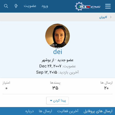
ورود
عضویت
کاربران
dei
عضو جدید
·
از
بوشهر
عضویت
Dec 26, 2007
آخرین بازدید
Sep 12, 2015
ارسال ها
پسندها
امتیاز
0
35
20
پیدا کردن
ارسال های پروفایل
آخرین فعالیت
ارسال ها
درباره