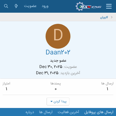
ورود
عضویت
کاربران
D
Daan202
عضو جدید
عضویت
Dec 30, 2025
آخرین بازدید
Dec 31, 2025
ارسال ها
پسندها
امتیاز
1
0
1
پیدا کردن
ارسال های پروفایل
آخرین فعالیت
ارسال ها
درباره