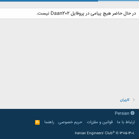
در حال حاضر هیچ پیامی در پروفایل Daan202 نیست.
کاربران
Persian
ارتباط با ما
قوانین و مقرّرات
حریم خصوصی
راهنما
R
S
S
®
Iranian Engineers' Club
© 1385-1401.