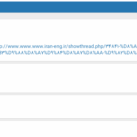
tp://www.www.www.iran-eng.ir/showthread.php/34841-
B3%D9%88%D8%A7%D9%84%D8%A7%D8%AA-%D9%82%D8%