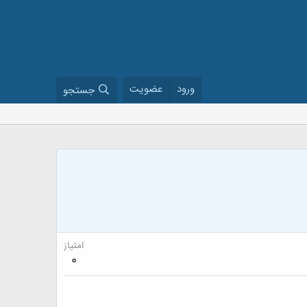
ورود
عضویت
جستجو
امتیاز
0