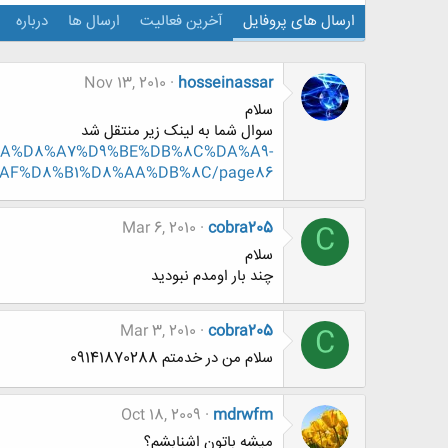
ارسال های پروفایل
آخرین فعالیت
ارسال ها
درباره
Nov 13, 2010
hosseinassar
سلام
سوال شما به لینک زیر منتقل شد
%D8%AA%D8%A7%D9%BE%DB%8C%DA%A9-
AF%D8%B1%D8%AA%DB%8C/page86
Mar 6, 2010
cobra205
C
سلام
چند بار اومدم نبوديد
Mar 3, 2010
cobra205
C
سلام من در خدمتم 09141870288
Oct 18, 2009
mdrwfm
میشه باتون اشنابشم؟