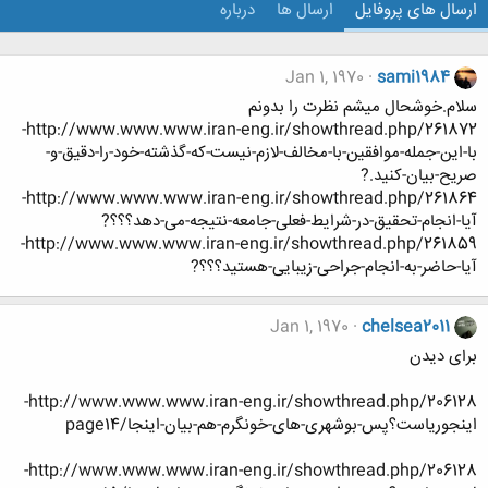
ارسال های پروفایل
ارسال ها
درباره
Jan 1, 1970
sami1984
سلام.خوشحال میشم نظرت را بدونم
http://www.www.www.iran-eng.ir/showthread.php/261872-
با-این-جمله-موافقین-با-مخالف-لازم-نیست-که-گذشته-خود-را-دقیق-و-
صریح-بیان-کنید.?
http://www.www.www.iran-eng.ir/showthread.php/261864-
آیا-انجام-تحقیق-در-شرایط-فعلی-جامعه-نتیجه-می-دهد؟؟؟?
http://www.www.www.iran-eng.ir/showthread.php/261859-
آیا-حاضر-به-انجام-جراحی-زیبایی-هستید؟؟؟?
Jan 1, 1970
chelsea2011
برای دیدن
http://www.www.www.iran-eng.ir/showthread.php/206128-
اینجوریاست؟پس-بوشهری-های-خونگرم-هم-بیان-اینجا/page14
http://www.www.www.iran-eng.ir/showthread.php/206128-