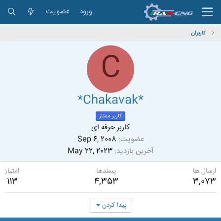
ورود
عضویت
کاربران
C
*Chakavak*
کاربر ممتاز
کاربر حرفه ای
عضویت
Sep 6, 2008
آخرین بازدید
May 22, 2023
ارسال ها
پسندها
امتیاز
113
4,353
3,073
پیدا کردن