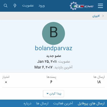
ورود
عضویت
کاربران
B
bolandparvaz
عضو جدید
عضویت
Jan 25, 2011
آخرین بازدید
Mar 6, 2017
ارسال ها
پسندها
امتیاز
0
6
18
پیدا کردن
ارسال های پروفایل
آخرین فعالیت
ارسال ها
درباره