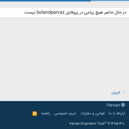
در حال حاضر هیچ پیامی در پروفایل bolandparvaz نیست.
کاربران
Persian
ارتباط با ما
قوانین و مقرّرات
حریم خصوصی
راهنما
R
S
S
®
Iranian Engineers' Club
© 1385-1401.