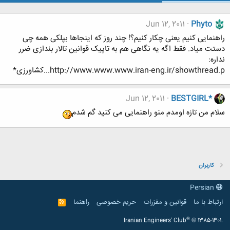
Jun 12, 2011
Phyto
راهنمایی کنیم یعنی چکار کنیم؟! چند روز که اینجاها بپلکی همه چی
دستت میاد. فقط اگه یه نگاهی هم به تاپیک قوانین تالار بندازی ضرر
نداره:
http://www.www.www.iran-eng.ir/showthread.p...کشاورزی*
Jun 12, 2011
BESTGIRL*
سلام من تازه اومدم منو راهنمایی می کنید گم شدم
کاربران
Persian
ارتباط با ما
قوانین و مقرّرات
حریم خصوصی
راهنما
R
S
S
®
Iranian Engineers' Club
© 1385-1401.