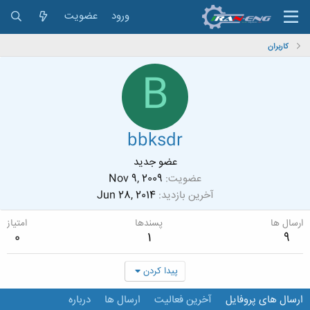
ورود
عضویت
کاربران
B
bbksdr
عضو جدید
عضویت
Nov 9, 2009
آخرین بازدید
Jun 28, 2014
ارسال ها
پسندها
امتیاز
0
1
9
پیدا کردن
ارسال های پروفایل
آخرین فعالیت
ارسال ها
درباره