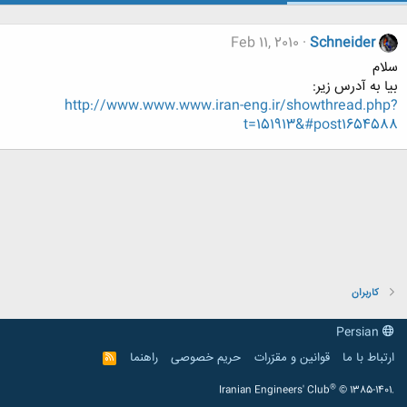
Feb 11, 2010
Schneider
سلام
بیا به آدرس زیر:
http://www.www.www.iran-eng.ir/showthread.php?
t=151913&#post1654588
کاربران
Persian
ارتباط با ما
قوانین و مقرّرات
حریم خصوصی
راهنما
R
S
S
®
Iranian Engineers' Club
© 1385-1401.