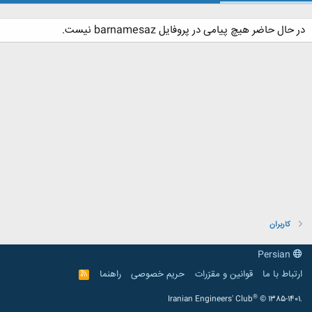
در حال حاضر هیچ پیامی در پروفایل barnamesaz نیست.
کاربران
Persian
ارتباط با ما
قوانین و مقرّرات
حریم خصوصی
راهنما
R
S
S
®
Iranian Engineers' Club
© 1385-1401.