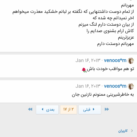
مهربانم
از تمام دوست داشتنهایی که نگفته بر لبانم خشکید معذرت میخواهم
اخر نمیدانم چه شده که
از بیان دوستت دارم لنگ میزنم
کاش ارام بشنوی صدایم را
عزیزترینم
مهربانم دوستت دارم
Jan 16, 2013
venoos*m
تو هم مواظب خودت باش
Jan 16, 2013
venoos*m
به خاطرشیرینی ممنونم نازنین جان
اول
آخر
2 از 17
قبلی
بعدی
کاربران