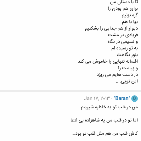
تا با دستان من
برای هم بودن را
گره بزنیم
بیا با هم
دیوار از هم جدایی را بشکنیم
فریادی در مشت
و نسیمی در نگاه
به تو رسیده ام
بلور نگاهت
افسانه تنهایی را خاموش می کند
و پیامت را
در دست هایم می ریزد
این تویی....
Jan 17, 2013
"Baran"
B
من در قلب تو یه خاطره شیرینم
اما تو در قلب من یه شاهزاده بی ادعا
کاش قلب من هم مثل قلب تو بود...