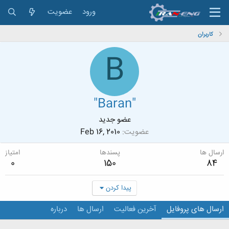
ورود
عضویت
کاربران
B
"Baran"
عضو جدید
عضویت
Feb 16, 2010
ارسال ها
پسندها
امتیاز
0
150
84
پیدا کردن
ارسال های پروفایل
آخرین فعالیت
ارسال ها
درباره