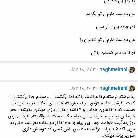
به رؤیایی حقیقی
من دوست دارم از تو بگویم
ای جلوه یی از آرامش
من دوست دارم از تو شنیدن را
تو لذت نادر شنیدن باش
Jan 18, 2013
naghmeirani
Jan 18, 2013
naghmeirani
یه فرشته فرستادم تا مراقبت باشه اما برگشت... پرسیدم چرا برگشتی؟..
گفت : فرشته ها نمیتونن مراقب فرشته ها باشن.. 20 تا فرشته تو دنیا
هست که 10 تا شون خوابن و 9 تاشون دارن بازی میکنن یکیشون هم
داره این پیام و میخونه... این پیام جک نیست یه واقعیته.. فردا بهترین
روز زندگیت خواهد بود. این پیام و به 10 تا از دوستات بفرست حتی به
من.. اگه 5 تا برات برگشت مطمئن باش کسی که دوسش داری
سورپرایزت میکنه...