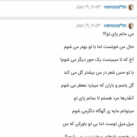
Jan 19, 2013
venoos*m
Jan 19, 2013
venoos*m
می مانم پای تو!!!
حال من خوبَست اما با تو بهتر می شوم
آخ که تا مببینمت یک جور دیگر می شوم!
با تو حس شعر در من بیشتر گل می کند
گل یاسم و باران که میبارد معطر می شوم
آنقَدَرها مرد هستم تا بمانم پای تو
میتوانم مایه ی گهگاه دلگرمی شوم
میل،میلِ توست اما بی تو باورکن که من
در هجوم بادهای سخت پرپر می شوم!!