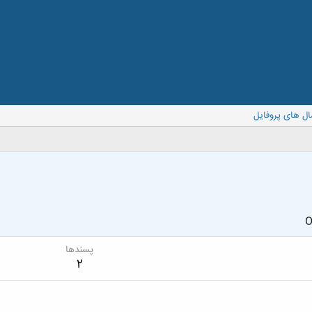
ال های پروفایل
O
پسندها
2