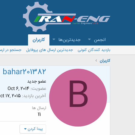
انجمن
جدیدترین‌ها
کاربران
بازدید کنندگان کنونی
جدیدترین ارسال های پروفایل
جستجو در ارس
کاربران
bahar201382
B
عضو جدید
عضویت
Oct 6, 2014
آخرین بازدید
ct 17, 2015
ارسال ها
11
پیدا کردن