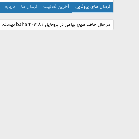
ارسال های پروفایل
آخرین فعالیت
ارسال ها
درباره
در حال حاضر هیچ پیامی در پروفایل bahar201382 نیست.