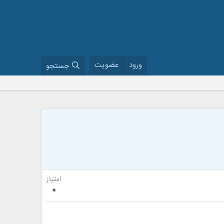
ورود
عضویت
جستجو
امتیاز
0