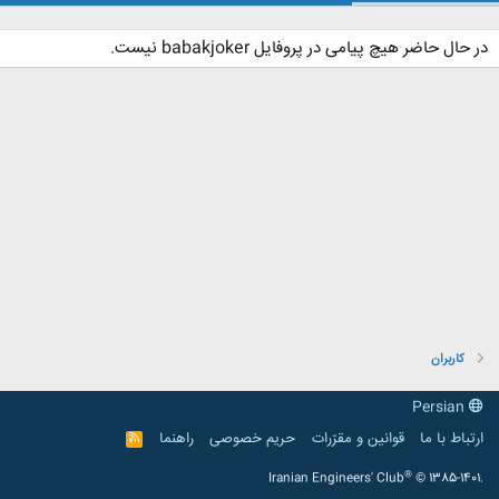
در حال حاضر هیچ پیامی در پروفایل babakjoker نیست.
کاربران
Persian
ارتباط با ما
قوانین و مقرّرات
حریم خصوصی
راهنما
R
S
S
®
Iranian Engineers' Club
© 1385-1401.