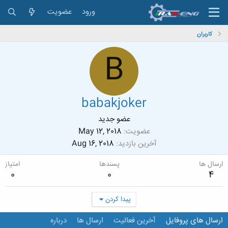
ورود
عضویت
کاربران
B
babakjoker
عضو جدید
عضویت
May 12, 2018
آخرین بازدید
Aug 16, 2018
ارسال ها
پسندها
امتیاز
0
0
4
پیدا کردن
ارسال های پروفایل
آخرین فعالیت
ارسال ها
درباره