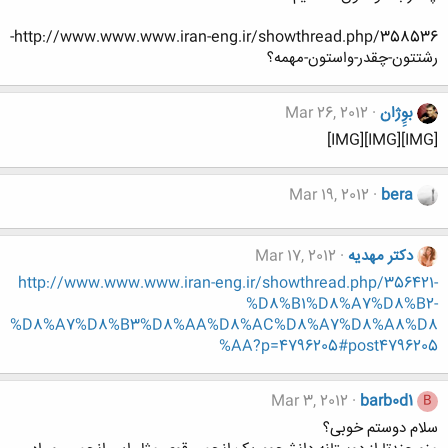
http://www.www.www.iran-eng.ir/showthread.php/358536-
رشتتون-چقدر-واستون-مهمه؟
بوِِژان
Mar 26, 2012
[IMG][IMG][IMG]
Mar 19, 2012
bera
دکتر مهدیه
Mar 17, 2012
http://www.www.www.iran-eng.ir/showthread.php/356421-
%D8%B1%D8%A7%D8%B2-
%D8%A7%D8%B3%D8%AA%D8%AC%D8%A7%D8%A8%D8
%AA?p=4796205#post4796205
Mar 3, 2012
barb0d1
B
سلام دوستم خوبی؟