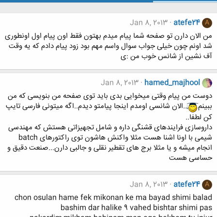
Jan 8, 2013
atefe24
A
من الان دارن تو صفحه شما پیام میدم بهتون فقط اون پیام اول اونطوری
شد اونم چون خیلی جواب سوال واسم مهم بود زود پیام دادم که یه وقت
آف نشین از شانس خوب من :ی
Jan 8, 2013
hamed_majhool
دوست من پیام وقتی میخوایی بدی باید توی صفحه من بنویسی که من
ببینم
..الان شانسی اومدم اینجا پیامتو دیدم..اگه میتونی فارسی تایپ
کن لطفا..
داروسازی فرایندهای قشنگی داره و شامل تجهیزاتی هستش که مهندسی
شیمی با اونا اشنا هست مثلا واکنش هاشون توی راکتورهای batch
انجام میشه و یا مثلا برج های تقطیر نقلی و جالبی دارن...صنعت دقیق و
حساسی هست
Jan 8, 2013
atefe24
A
chon osulan hame fek mikonan ke ma bayad shimi balad
bashim dar halike 9 vahed bishtar shimi pas