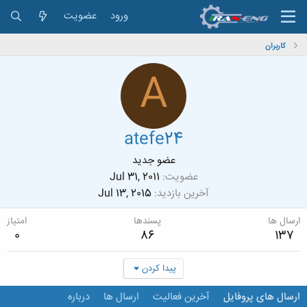
ورود
عضویت
کاربران
A
atefe24
عضو جدید
عضویت
Jul 31, 2011
آخرین بازدید
Jul 13, 2015
ارسال ها
پسندها
امتیاز
0
86
137
پیدا کردن
ارسال های پروفایل
آخرین فعالیت
ارسال ها
درباره