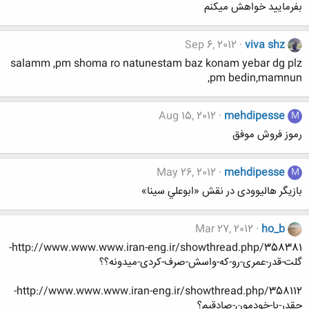
بفرمایید خواهش میکنم
Sep 6, 2012
viva shz
salamm ,pm shoma ro natunestam baz konam yebar dg plz
pm bedin,mamnun,
Aug 15, 2012
mehdipesse
M
رموز فروش موفق
May 26, 2012
mehdipesse
M
بازیگر هالیوودی در نقش «ابوعلي سينا»
Mar 27, 2012
ho_b
http://www.www.www.iran-eng.ir/showthread.php/358381-
گلت-قدر-عمری-رو-که-واسش-صرف-کردی-میدونه؟؟
http://www.www.www.iran-eng.ir/showthread.php/358112-
چقدر-با-خودمون-صادقیم؟