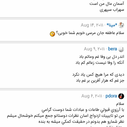
آسمان مال من است
سهراب سپهری
*مینا*
Aug 14, 2011
سلام عاطفه جان مرسی خوبم شما خوبی؟
Aug 9, 2011
bera
اندر دل بی وفا غم وماتم باد
آنکه را وفا نیست زعالم کم باد
دیدی که مرا هیچ کس یاد نکرد
جز غم که هزار آفرین بر غم باد
Aug 6, 2011
pdora
سلام
با آرزوي قبولي طاعات و عبادات شما دوست گرامي
من تو تايپيك ازدواج اسان نظرات دوستانو جمع ميكنم خوشحال ميشم
نظر شمارو هم بدونم در حقيقت كمكي ميشه به بنده