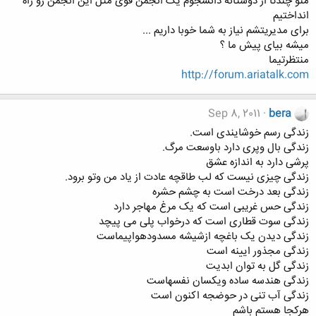
منو چندتا از دوستانه دانشجوم یک انجمن قوی مثل این انجمن رو راه
انداختیم
برای مدیریتشم نیاز به شما خوبا داریم ...
میشه بیای پیش ما ؟
منتظرتیما
http://forum.ariatalk.com
Sep 8, 2011
bera
زندگی رسم خوشایندی است.
زندگی بال وپری دارد باوسعت مرگ.
پرشی دارد به اندازه عشق
زندگی چیزی نیست که لب طاقچه عادت از یاد من وتو برود.
زندگی بعد درخت است به چشم حشره
زندگی حس غریبی است که یک مرغ مهاجر دارد
زندگی سوت قطاری است که درخواب پلی می پیچد
زندگی دیدن یک باغچه ازشیشه مسدودهواپیماست
زندگی مجذور ایینه است
زندگی گل به توان ابدیت
زندگی هندسه ساده ویکسان نفسهاست
زندگی آب تنی در حوضجه اکنون است
هرکجا هستم باشم