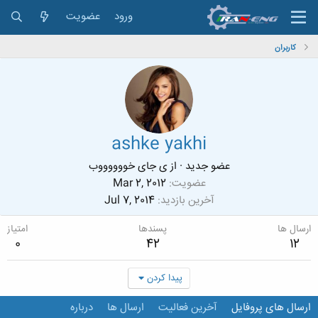
ورود
عضویت
کاربران
ashke yakhi
عضو جدید
·
از
ی جای خووووووب
عضویت
Mar 2, 2012
آخرین بازدید
Jul 7, 2014
ارسال ها
پسندها
امتیاز
0
42
12
پیدا کردن
ارسال های پروفایل
آخرین فعالیت
ارسال ها
درباره