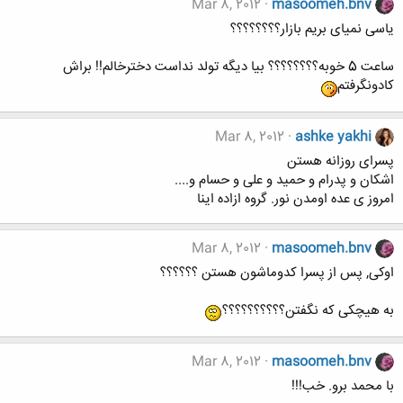
Mar 8, 2012
masoomeh.bnv
یاسی نمیای بریم بازار؟؟؟؟؟؟؟؟
ساعت 5 خوبه؟؟؟؟؟؟؟؟ بیا دیگه تولد نداست دخترخالم!! براش
کادونگرفتم
Mar 8, 2012
ashke yakhi
پسرای روزانه هستن
اشکان و پدرام و حمید و علی و حسام و....
امروز ی عده اومدن نور. گروه ازاده اینا
Mar 8, 2012
masoomeh.bnv
اوکی, پس از پسرا کدوماشون هستن ؟؟؟؟؟؟
به هیچکی که نگفتن؟؟؟؟؟؟؟؟؟؟
Mar 8, 2012
masoomeh.bnv
با محمد برو. خب!!!