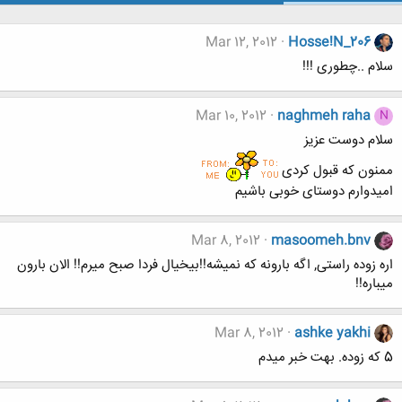
Mar 12, 2012
Hosse!N_206
سلام ..چطوری !!!
Mar 10, 2012
naghmeh raha
N
سلام دوست عزیز
ممنون که قبول کردی
امیدوارم دوستای خوبی باشیم
Mar 8, 2012
masoomeh.bnv
اره زوده راستی, اگه بارونه که نمیشه!!بیخیال فردا صبح میرم!! الان بارون
میباره!!
Mar 8, 2012
ashke yakhi
5 که زوده. بهت خبر میدم