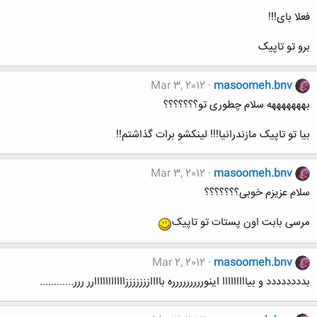
فعلا بای!!!
برو تو تاپیک
Mar 3, 2012
masoomeh.bnv
بهههههههه سلام چطوری تو؟؟؟؟؟؟؟
بیا تو تاپیک مازندرانیا!!! لینکشو برات گذاشتم!!
Mar 3, 2012
masoomeh.bnv
سلام عزیزم خوبی؟؟؟؟؟؟؟
مرسی بابت اون پستات تو تاپیک
Mar 2, 2012
masoomeh.bnv
بدددددددد و بیااااااااا اینوررررررررره باااازززززززااااااااااارر ررر............