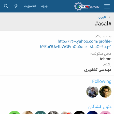
ورود
عضویت
کاربران
#asal#
وب سایت
http://360.yahoo.com/profile-
h2Eb21UwfbWGFmQc5aIe_I8LuQ--?cq=1
محل سکونت
tehran
رشته
مهندسی کشاورزی
Following
دنبال کنندگان