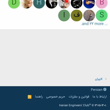
D
H
B
S
ف
I
... and 22 more.
کاربران
Persian
ارتباط با ما
قوانین و مقرّرات
حریم خصوصی
راهنما
R
S
S
®
Iranian Engineers' Club
© 1385-1401.