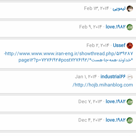
لیمویی
Feb 13, 2014
Feb 9, 2014
love.1982
Feb 2, 2014
Ussef
http://www.www.www.iran-eng.ir/showthread.php/539287-
*خداوند-همه-جا-هست*/page12?p=7276192#post7276192
Jan 1, 2014
industrial66
http://hojb.mihanblog.com/
Dec 7, 2013
love.1982
Dec 4, 2013
love.1982