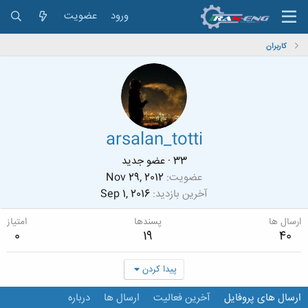
ورود
عضویت
کاربران
arsalan_totti
33
·
عضو جدید
عضویت
Nov 29, 2012
آخرین بازدید
Sep 1, 2016
ارسال ها
پسندها
امتیاز
0
19
40
پیدا کردن
ارسال های پروفایل
آخرین فعالیت
ارسال ها
درباره