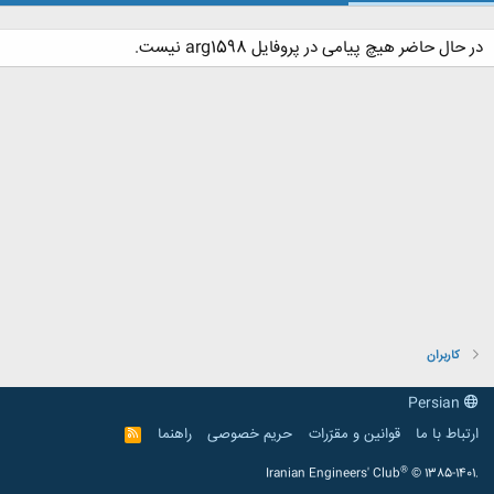
در حال حاضر هیچ پیامی در پروفایل arg1598 نیست.
کاربران
Persian
ارتباط با ما
قوانین و مقرّرات
حریم خصوصی
راهنما
R
S
S
®
Iranian Engineers' Club
© 1385-1401.