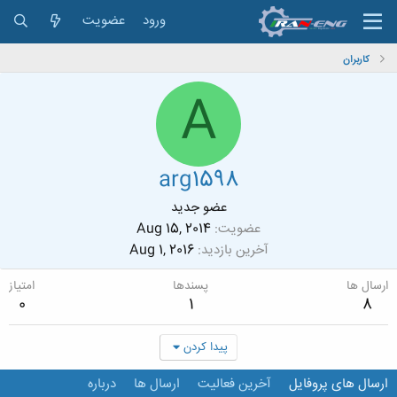
ورود
عضویت
کاربران
A
arg1598
عضو جدید
عضویت
Aug 15, 2014
آخرین بازدید
Aug 1, 2016
ارسال ها
پسندها
امتیاز
0
1
8
پیدا کردن
ارسال های پروفایل
آخرین فعالیت
ارسال ها
درباره