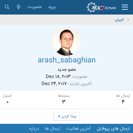
ورود
عضویت
کاربران
arash_sabaghian
عضو جدید
عضویت
Dec 18, 2013
آخرین بازدید
Dec 24, 2017
ارسال ها
پسندها
امتیاز
0
3
4
پیدا کردن
ارسال های پروفایل
آخرین فعالیت
ارسال ها
درباره