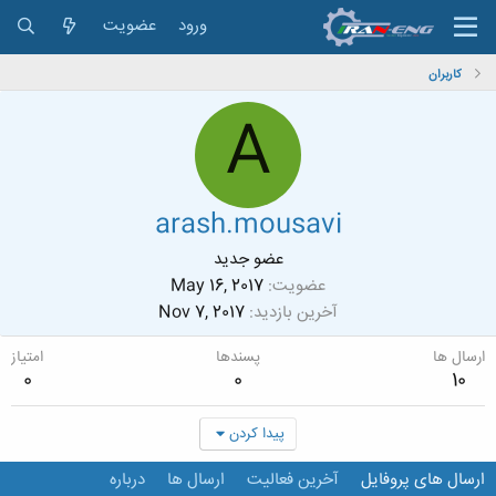
ورود
عضویت
کاربران
A
arash.mousavi
عضو جدید
عضویت
May 16, 2017
آخرین بازدید
Nov 7, 2017
ارسال ها
پسندها
امتیاز
0
0
10
پیدا کردن
ارسال های پروفایل
آخرین فعالیت
ارسال ها
درباره