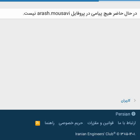
در حال حاضر هیچ پیامی در پروفایل arash.mousavi نیست.
کاربران
Persian
ارتباط با ما
قوانین و مقرّرات
حریم خصوصی
راهنما
R
S
S
®
Iranian Engineers' Club
© 1385-1401.