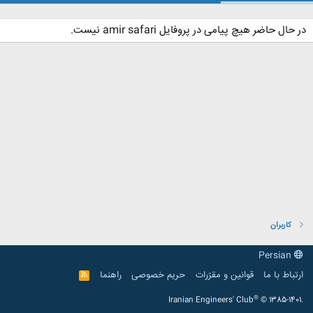
در حال حاضر هیچ پیامی در پروفایل amir safari نیست.
کاربران
Persian
ارتباط با ما
قوانین و مقرّرات
حریم خصوصی
راهنما
R
S
S
®
Iranian Engineers' Club
© 1385-1401.