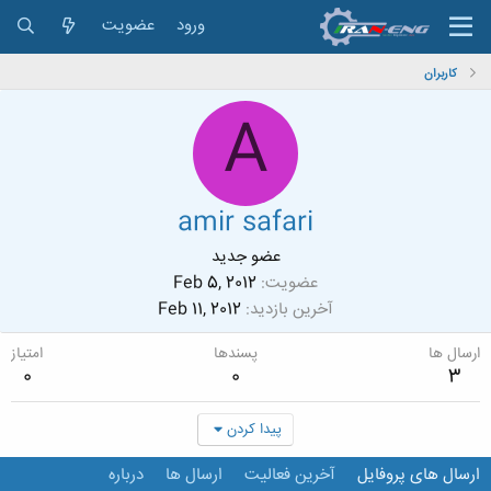
ورود
عضویت
کاربران
A
amir safari
عضو جدید
عضویت
Feb 5, 2012
آخرین بازدید
Feb 11, 2012
ارسال ها
پسندها
امتیاز
0
0
3
پیدا کردن
ارسال های پروفایل
آخرین فعالیت
ارسال ها
درباره