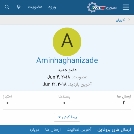
ورود
عضویت
کاربران
A
Aminhaghanizade
عضو جدید
عضویت
Jun 4, 2018
آخرین بازدید
Jun 12, 2018
ارسال ها
پسندها
امتیاز
0
0
2
پیدا کردن
ارسال های پروفایل
آخرین فعالیت
ارسال ها
درباره