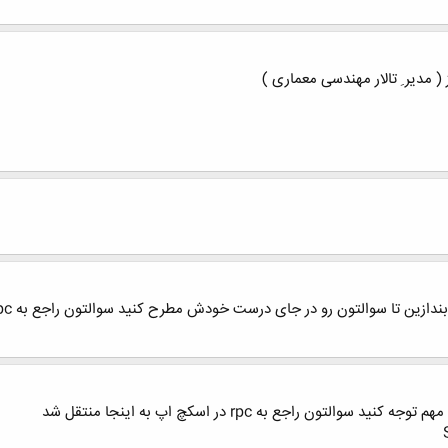
( مدیر ِ تالار مهندسی معماری )
التون رو در جای درست خودش مطرح کنید سوالتون راجع به rpcدر مکس رودر این بخش باید مطرح کنید
ون راجع به rpc در اسکچ اپ به اینجا منتقل شد