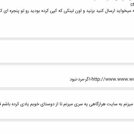
http://ww-اگر-مرد-نبود
نم به سایت هرازگاهی یه سری میزنم تا از دوستای خوبم یادی کرده باشم ق