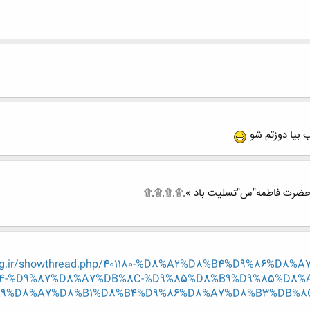
 بیا دوزتم شو
 حضرت فاطمه"س"تسلیت باد ».۩.۩.۩.۩
-eng.ir/showthread.php/401180-%D8%A2%D8%B4%D9%86%D
-%D9%87%D8%A7%DB%8C-%D9%85%D8%B9%D9%85%D8%A
A9%D8%A7%D8%B1%D8%B4%D9%86%D8%A7%D8%B3%DB%8