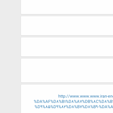
http://www.www.www.iran
%DA%AF%D8%B1%D8%A7%DB%8C%D8%B4
%D9%85%D9%82%D8%B7%D8%B9-%DA%