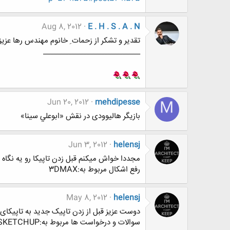
Aug 8, 2012
E . H . S . A . N
تقدیر و تشکر از زحمات ِ خانوم مهندس رها عزیز 
___________________________
Jun 20, 2012
mehdipesse
M
بازیگر هالیوودی در نقش «ابوعلي سينا»
Jun 3, 2012
helensj
مجددا خواش میکنم قبل زدن تاپیکا رو یه نگاه بندازین تا سو
رفع اشکال مربوط به:3DMAX
May 8, 2012
helensj
دوست عزیز قبل از زدن تاپیک جدید به تاپیکای مهم توجه کنید سوالت
سوالات و درخواست ها مربوط به:SKETCHUP