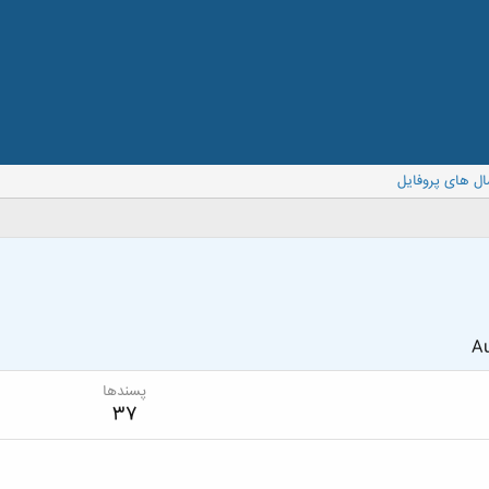
ال های پروفایل
Au
پسندها
37