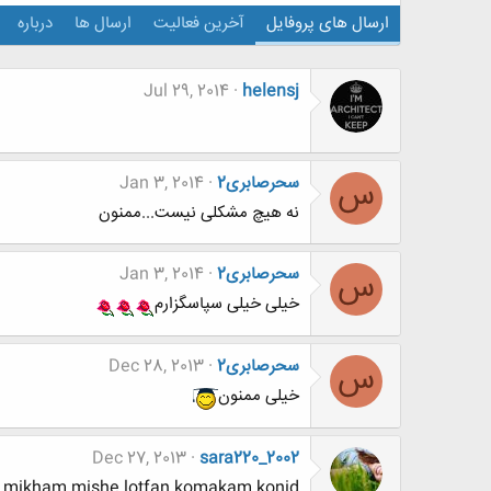
ارسال های پروفایل
آخرین فعالیت
ارسال ها
درباره
Jul 29, 2014
helensj
سحرصابری2
Jan 3, 2014
س
نه هیچ مشکلی نیست...ممنون
سحرصابری2
Jan 3, 2014
س
خیلی خیلی سپاسگزارم
سحرصابری2
Dec 28, 2013
س
خیلی ممنون
Dec 27, 2013
sara220_2002
y mikham mishe lotfan komakam konid/?