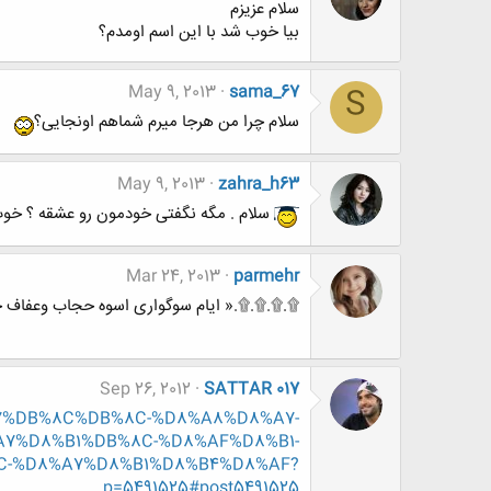
سلام عزیزم
بیا خوب شد با این اسم اومدم؟
May 9, 2013
sama_67
S
سلام چرا من هرجا میرم شماهم اونجایی؟
May 9, 2013
zahra_h63
سلام . مگه نگفتی خودمون رو عشقه ؟ خوب
Mar 24, 2013
parmehr
۩.۩.۩.۩.« ایام سوگواری اسوه حجاب وعفاف
Sep 26, 2012
SATTAR 017
8%A7%DB%8C%DB%8C-%D8%A8%D8%A7-
7%D8%B1%DB%8C-%D8%AF%D8%B1-
C-%D8%A7%D8%B1%D8%B4%D8%AF?
p=5491525#post5491525