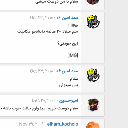
سلام با من دوست میشی
ممد امین 06
Oct 23, 2010
هاااااا
منم میلاد 20 سالمه دانشجو مکانیک
این خودتی؟
[IMG]
ممد امین 06
Oct 23, 2010
سلام
بلی میتونی
امیر-حسین
Dec 20, 2009
سلام دوست خوبم امیدوارم حالت خوب باشه خی
Nov 29, 2009
elham_kocholo