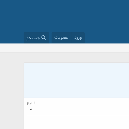
ورود
عضویت
جستجو
امتیاز
0