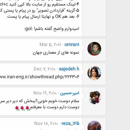
4-لینک مستقیم رو از سایت بالا کپی کنید ctrl+c
5-گزینه "قراردادن تصویر" رو در پیام یا پستی که میخواید ارسال کنید بزنید و اون لینکی که کپی کرده بودید رو تو پنجره ای که باز میشه paste کنید یا ctrl+v رو بزنید
6- بعد هم OK و نهایتا ارسال پیام یا پست.
امیدوارم واضح گفته باشم! :gol:
Mar 5, 2011
omran1
نمونه های از معماری جهان
Dec 7, 2010
sajedeh h
w.www.www.iran-eng.ir/showthread.php/226306
امیر-حسین
Nov 19, 2010
سلام دوست خوبم خوبی؟ببخش که دیر دیر سر میز
دوست دارم دوست با معرفتم
Nov 18, 2010
reza_125