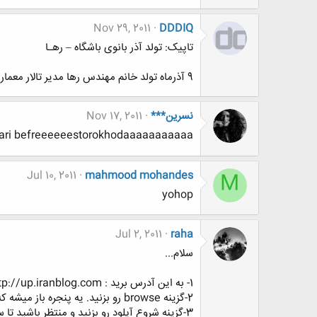
Nov 29, 2011
DDDIQ
تاپیک: تولد آذر بانوی باشگاه – رهـا
9 آذرماه تولد خانم مهندس رها مدیر تالار معمار
نسرین***
Nov 17, 2011
ri befreeeeeestorokhodaaaaaaaaaaa
Jul 10, 2011
mahmood mohandes
M
yohop
Jul 2, 2011
raha
سلام...
1- به این آدرس برید : http://up.iranblog.com/
2-گزینه browse رو بزنید. یه پنجره باز میشه که از اونجا عکس مورد نظرتون رو از روی سیستمتون انتخاب می کنید.
3-گزینه شروع آپلود رو بزنید و منتظر باشید تا سایت یه لینک به شما بده