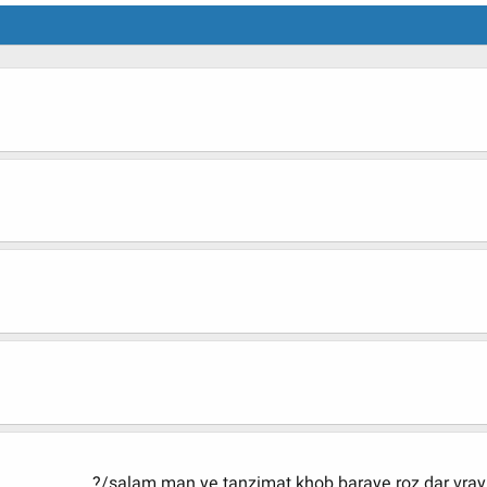
salam man ye tanzimat khob baraye roz dar vra