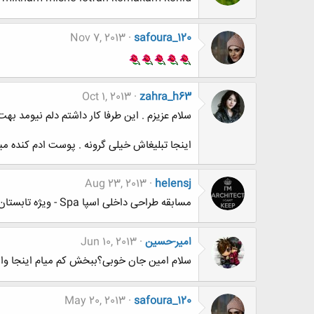
Nov 7, 2013
safoura_120
Oct 1, 2013
zahra_h63
سلام عزیزم . این طرفا کار داشتم دلم نیومد بهت
اینجا تبلیغاش خیلی گرونه . پوست ادم کنده م
Aug 23, 2013
helensj
مسابقه طراحی داخلی اسپا Spa - ویژه تابستان 92
امیر-حسین
Jun 10, 2013
سلام امین جان خوبی؟ببخش کم میام اینجا واس
May 20, 2013
safoura_120