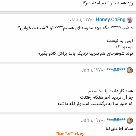
زود هم بیدار شدم امدم سرکار
Jan 1, 1970
Honey.ChEng
9 شب؟؟؟؟؟ مگه بچه مدرسه ای هستم؟؟؟؟ تو 9 شب میخوابی؟
اییی بد نیست
آره نزدیکه
تولد شوهرجان هم تقریبا نزدیکه باید براش کادو بگیرم
Jan 1, 1970
***##***
همه کارهایت را بخشیدم
جز آن تردید آخر هنگام رفتنت
که هنوز مرا به برگشتنت امیدوار نگه داشته .
Jan 1, 1970
***##***
سلام آقا علیرضا