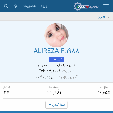
ورود
عضویت
کاربران
ALIREZA.F.1988
کاربر ممتاز
کاربر حرفه ای
·
از
اصفهان
عضویت
Feb 23, 2009
آخرین بازدید
امروز در 00:40
ارسال ها
پسندها
امتیاز
114
33,981
16,055
پیدا کردن