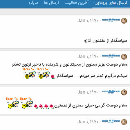
ارسال های پروفایل
آخرین فعالیت
ارسال ها
درباره
Jan 1, 1970
***##***
سپاسگذار از لطفتون:gol:
Jan 1, 1970
***##***
سلام دوست عزیز ممنون از محبتتاتون و شرمنده با تاخیر ازتون تشکر
میکنم درگیرم کمتر سر میزنم..... سپاسگذار
Jan 1, 1970
***##***
سلام دوست گرامی خیلی ممنون از لطفتون
Jan 1, 1970
***##***