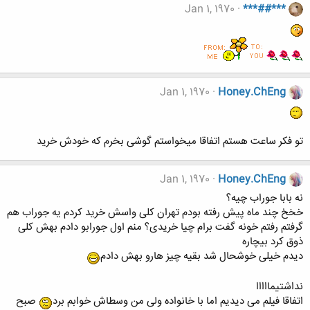
Jan 1, 1970
***##***
Jan 1, 1970
Honey.ChEng
تو فکر ساعت هستم اتفاقا میخواستم گوشی بخرم که خودش خرید
Jan 1, 1970
Honey.ChEng
نه بابا جوراب چیه؟
خخخ چند ماه پیش رفته بودم تهران کلی واسش خرید کردم یه جوراب هم
گرفتم رفتم خونه گفت برام چیا خریدی؟ منم اول جورابو دادم بهش کلی
ذوق کرد بیچاره
دیدم خیلی خوشحال شد بقیه چیز هارو بهش دادم
نداشتیمااااا
اتفاقا فیلم می دیدیم اما با خانواده ولی من وسطاش خوابم برد
صبح