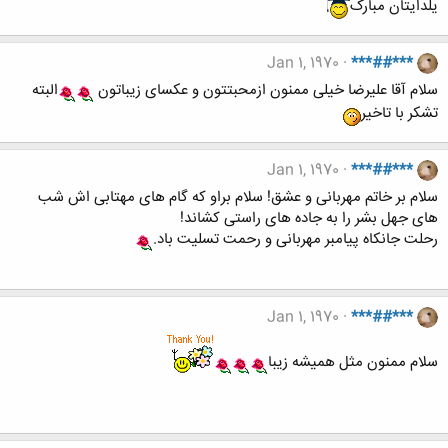
یلدایتان مبارک
Jan 1, 1970
***##***
سلام آقا علیرضا خیلی ممنون ازمحبتتون و عکسای زیباتون
البته
تشکر با تاخیر
Jan 1, 1970
***##***
سلام بر خاتم مهربانى و عشق! سلام براو که گام هاى مهتابى اش شب
هاى جهل بشر را به جاده هاى راستى کشاند!
رحلت جانکاه پیامبر مهربانی و رحمت تسلیت باد.
Jan 1, 1970
***##***
سلام ممنون مثل همیشه زیبا