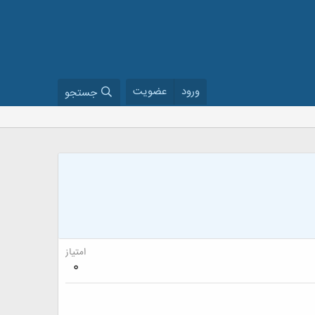
ورود
عضویت
جستجو
امتیاز
0