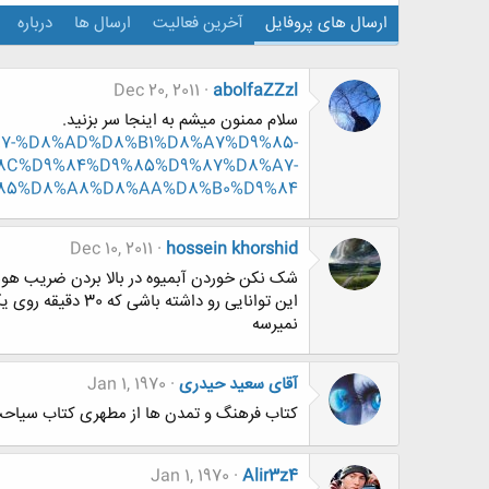
ارسال های پروفایل
آخرین فعالیت
ارسال ها
درباره
Dec 20, 2011
abolfaZZzl
سلام ممنون میشم به اینجا سر بزنید.
9%87-%D8%AD%D8%B1%D8%A7%D9%85-
8C%D9%84%D9%85%D9%87%D8%A7-
85%D8%A8%D8%AA%D8%B0%D9%84-
Dec 10, 2011
hossein khorshid
شک نکن خوردن آبمیوه در بالا بردن ضریب هو
این توانایی رو 
نمیرسه
آقای سعید حیدری
Jan 1, 1970
کتاب فرهنگ و تمدن ها از مطهری کتاب سیاحت
Jan 1, 1970
Alir3z4