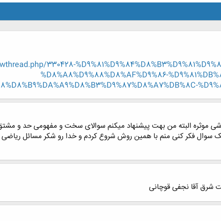
r/showthread.php/330428-%D9%81%D9%84%D8%B3%D9%81%D
%D8%A8%D9%88%D8%AF%D9%86-%D9%81%DB%
88%D8%B9%DA%A9%D8%B3%D9%87%D8%A7%DB%8C-%D9%
شی موثره البته من بهت پیشنهاد میکنم سوالای سخت و مفهومی حد و مشتق 
داشته باشی که 30 دقیقه روی یک سوال فکر کنی منم با همین روش شروع کردم و خدا رو شکر م
 شرق آقا نجفی قوچانی