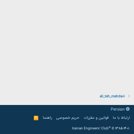
ali_teh_mahdavi
Persian
ارتباط با ما
قوانین و مقرّرات
حریم خصوصی
راهنما
R
S
S
®
Iranian Engineers' Club
© 1385-1401.