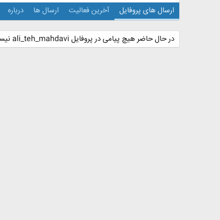
ارسال های پروفایل
آخرین فعالیت
ارسال ها
درباره
در حال حاضر هیچ پیامی در پروفایل ali_teh_mahdavi نیست.