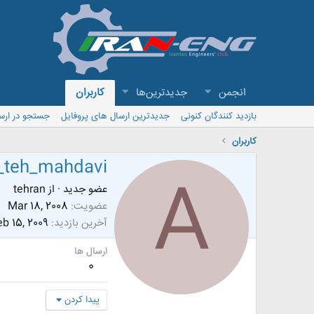
انجمن
جدیدترین‌ها
کاربران
بازدید کنندگان کنونی
جدیدترین ارسال های پروفایل
جستجو در ارس
کاربران
i_teh_mahdavi
A
عضو جدید
·
از
tehran
عضویت
Mar 18, 2008
آخرین بازدید
b 15, 2009
ارسال ها
0
پیدا کردن