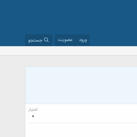
ورود
عضویت
جستجو
امتیاز
0