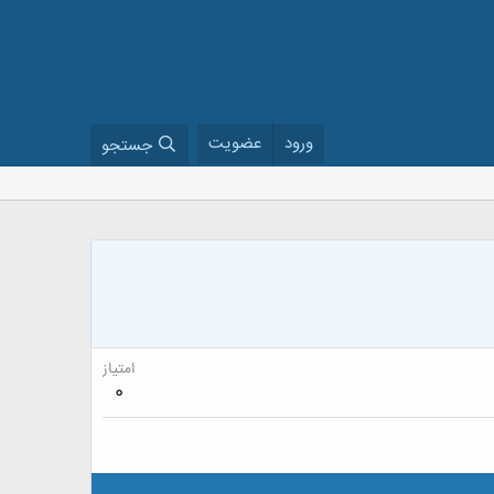
ورود
عضویت
جستجو
امتیاز
0