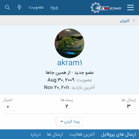
ورود
عضویت
کاربران
akram1
عضو جدید
·
از
همین جاها
عضویت
Aug 30, 2009
آخرین بازدید
Nov 20, 2011
ارسال ها
پسندها
امتیاز
0
2
3
پیدا کردن
ارسال های پروفایل
آخرین فعالیت
ارسال ها
درباره