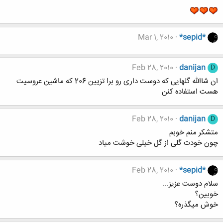
Mar 1, 2010
*sepid*
Feb 28, 2010
danijan
D
ان شاالله گلهایی که دوست داری رو برا تزیین 206 که ماشین عروسیت
هست استفاده کنن
Feb 28, 2010
danijan
D
متشکر منم خوبم
چون خودت گلی از گل خیلی خوشت میاد
Feb 28, 2010
*sepid*
سلام دوست عزیز...
خوبین؟
خوش میگذره؟