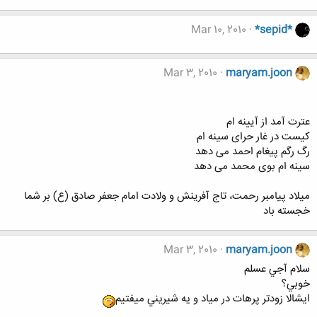
Mar 10, 2010
*sepid*
Mar 3, 2010
maryam.joon
عترت آمد از آیینه ام
کیست در غار حرای سینه ام
رگ رگم پیغام احمد می دهد
سینه ام بوی محمد می دهد
میلاد پیامبر رحمت، تاج آفرینش و ولادت امام جعفر صادق (ع) بر شما
خجسته باد
Mar 3, 2010
maryam.joon
سلام آجي عسلم
خوبي؟
ايشالا زودتر پرهات در مياد و يه شيريني ميفتيم