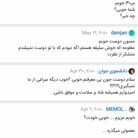
مر30 خوبم
شما خوبی؟
چه خبر؟
May 19, 2010
danijan
D
ممنون دوست خوبم
معلومه که خوش سلیقه هستم اگه نبودم که با تو دوست نمیشدم
متشکر از نظرت
دانشجوی جوان
Apr 30, 2010
سلام دوست جون بی معرفتم.خوبی ؟خوب دیگه سراغی از ما
نمیگیری!!!؟!!!
امیدوارم همیشه شاد و سلامت و موفق باشی.
Apr 9, 2010
MEMOL...
خوبم عزیزم ... خوبی خودت؟
معمولی میگذره ...