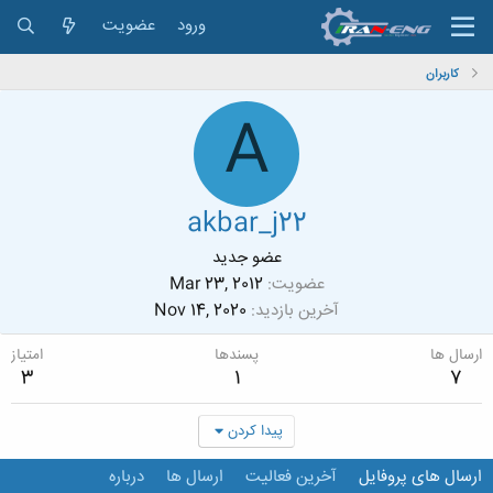
ورود
عضویت
کاربران
A
akbar_j22
عضو جدید
عضویت
Mar 23, 2012
آخرین بازدید
Nov 14, 2020
ارسال ها
پسندها
امتیاز
3
1
7
پیدا کردن
ارسال های پروفایل
آخرین فعالیت
ارسال ها
درباره