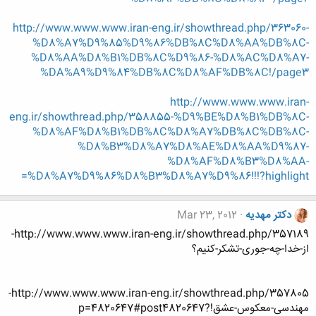
http://www.www.www.iran-eng.ir/showthread.php/363060-
%D8%A7%D9%85%D9%86%DB%8C%D8%AA%DB%8C-
%D8%AA%D8%B1%DB%8C%D9%86-%D8%AC%D8%A7-
%DA%A9%D9%84%DB%8C%D8%AF%DB%8C!/page3
http://www.www.www.iran-
eng.ir/showthread.php/358855-%D9%BE%D8%B1%DB%8C-
%D8%AF%D8%B1%DB%8C%D8%A7%DB%8C%DB%8C-
%D8%B3%D8%A7%D8%AE%D8%AA%D9%87-
%D8%AF%D8%B3%D8%AA-
%D8%A7%D9%86%D8%B3%D8%A7%D9%86!!!?highlight=
دکتر مهدیه
Mar 23, 2012
http://www.www.www.iran-eng.ir/showthread.php/357189-
از-خدا-چه-جوری-تشکر-کنیم؟
http://www.www.www.iran-eng.ir/showthread.php/357805-
مهندسی-معکوس-عشق!?p=4820647#post4820647