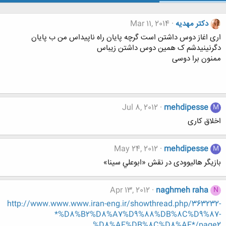
دکتر مهدیه
Mar 11, 2014
اری اغاز دوس داشتن است گرچه پایان راه ناپیداس من ب پایان
دگرنینیدشم ک همین دوس داشتن زیباس
ممنون برا دوسی
Jul 8, 2012
mehdipesse
M
اخلاق کاری
May 24, 2012
mehdipesse
M
بازیگر هالیوودی در نقش «ابوعلي سينا»
Apr 13, 2012
naghmeh raha
N
http://www.www.www.iran-eng.ir/showthread.php/363232-
*%D8%B2%D8%A7%D9%88%DB%8C%D9%87-
%D8%AF%DB%8C%D8%AF*/page2