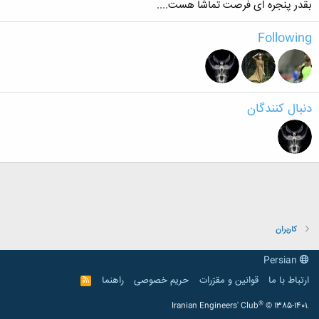
بقدر پنجره ای فرصت تماشا هست....
Following
دنبال کنندگان
کاربران
Persian
ارتباط با ما
قوانین و مقرّرات
حریم خصوصی
راهنما
R
S
S
®
Iranian Engineers' Club
© 1385-1401.