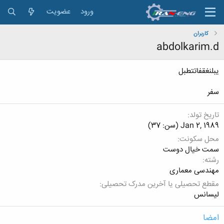
ورود
عضویت
کاربران
abdolkarim.d
یبلنغقفاتتطبل
سفر
تاریخ تولد
Jan 2, 1989 (سن: 37)
محل سکونت
سمت خیال دوست
رشته
مهندسی معماری
مقطع تحصیلی یا آخرین مدرک تحصیلی
لیسانس
امضا