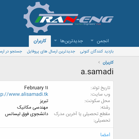
انجمن
جدیدترین‌ها
کاربران
بازدید کنندگان کنونی
جدیدترین ارسال های پروفایل
جستجو در ارس
کاربران
a.samadi
تاریخ تولد
February 11
وب سایت
tp://www.alisamadi.tk/
محل سکونت
تبریز
رشته
مهندسی مکانیک
مقطع تحصیلی یا آخرین مدرک
دانشجوی فوق لیسانس
تحصیلی
امضا